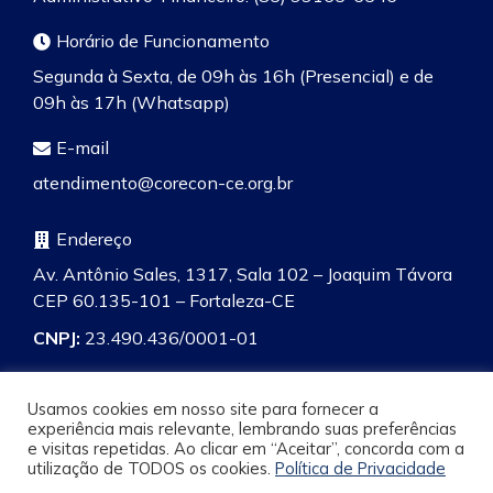
Horário de Funcionamento
Segunda à Sexta, de 09h às 16h (Presencial) e de
09h às 17h (Whatsapp)
E-mail
atendimento@corecon-ce.org.br
Endereço
Av. Antônio Sales, 1317, Sala 102 – Joaquim Távora
CEP 60.135-101 – Fortaleza-CE
CNPJ:
23.490.436/0001-01
Usamos cookies em nosso site para fornecer a
experiência mais relevante, lembrando suas preferências
e visitas repetidas. Ao clicar em “Aceitar”, concorda com a
Pesquisa
utilização de TODOS os cookies.
Política de Privacidade