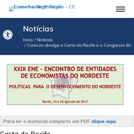
Barra de Ferramentas Aberta
Notícias
Início
Notícias
Você está aqui:
Corecon divulga a Carta do Recife e o Congresso Bras
Para ler o material completo em PDF
clique aqui
.
Carta do Recife