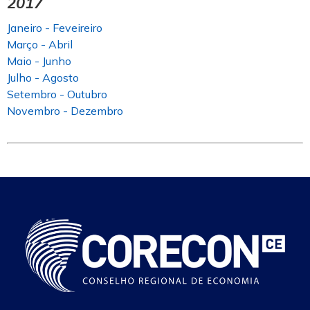
2017
Janeiro - Feveireiro
Março - Abril
Maio - Junho
Julho - Agosto
Setembro - Outubro
Novembro - Dezembro