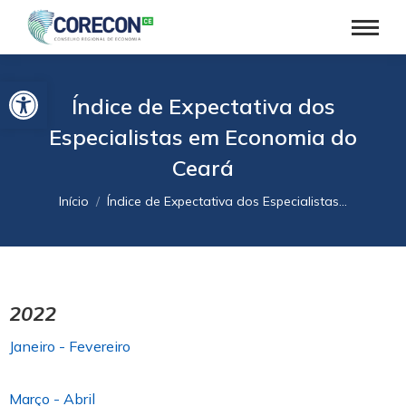
Barra de Ferramentas Aberta
Índice de Expectativa dos
Especialistas em Economia do
Ceará
Você está aqui:
Início
Índice de Expectativa dos Especialistas…
2022
Janeiro - Fevereiro
Março - Abril