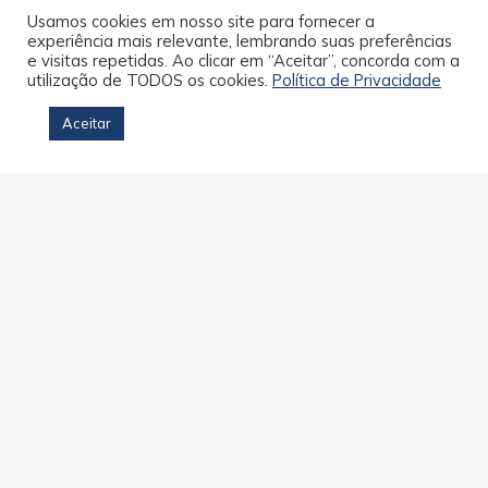
Usamos cookies em nosso site para fornecer a
experiência mais relevante, lembrando suas preferências
🎓 Quer se atualizar e ampliar
e visitas repetidas. Ao clicar em “Aceitar”, concorda com a
seus conhecimentos sem custo?
utilização de TODOS os cookies.
Política de Privacidade
Notícias
08/07/2026
Deixe um comentário
Aceitar
ECONOMISTAS REGISTRADOS NOS CORECONS
DE TODO O PAÍS PODEM ACESSAR OS CURSOS
DA PLATAFORMA DO CORECON-SP A
plataforma de educação continuada do Corecon-
SP pode ser acessada por meio do link –
https://coreconsp.eadplataforma.app/ Ao entrar, o
interessado encontrará os cursos online
disponíveis e, mais abaixo, informações sobre os
professores –…
LEIA MAIS