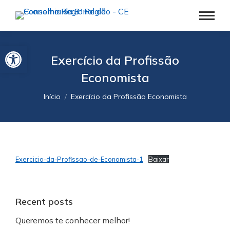
Barra de Ferramentas Aberta
Exercício da Profissão
Economista
Você está aqui:
Início
Exercício da Profissão Economista
Exercicio-da-Profissao-de-Economista-1
Baixar
Recent posts
Queremos te conhecer melhor!