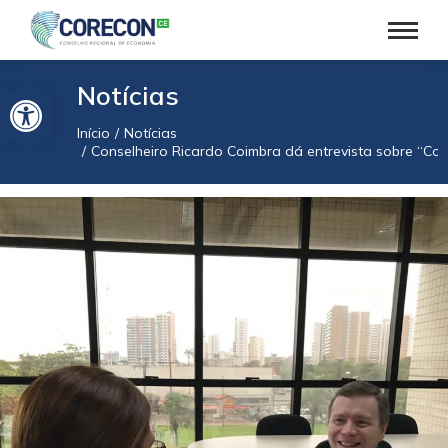
Barra de Ferramentas Aberta
Notícias
Início
Notícias
Você está aqui:
Conselheiro Ricardo Coimbra dá entrevista sobre “Com