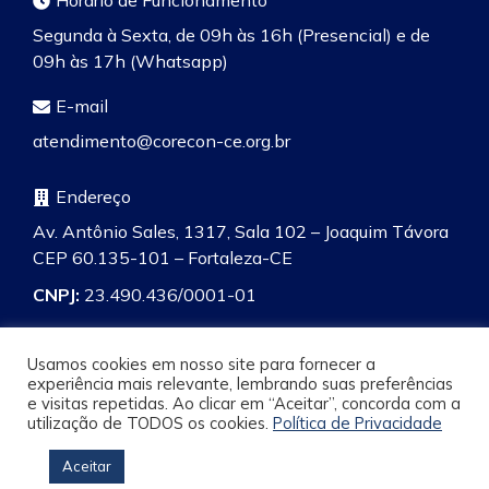
Segunda à Sexta, de 09h às 16h (Presencial) e de
09h às 17h (Whatsapp)
E-mail
atendimento@corecon-ce.org.br
Endereço
Av. Antônio Sales, 1317, Sala 102 – Joaquim Távora
CEP 60.135-101 – Fortaleza-CE
CNPJ:
23.490.436/0001-01
Usamos cookies em nosso site para fornecer a
experiência mais relevante, lembrando suas preferências
e visitas repetidas. Ao clicar em “Aceitar”, concorda com a
Pesquisa
utilização de TODOS os cookies.
Política de Privacidade
Aceitar