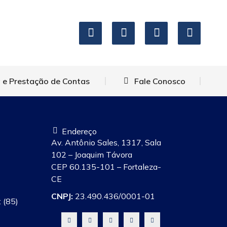
icação
Transparência e Prestação de Contas
nosco
 e Prestação de Contas
Fale Conosco
Endereço
Av. Antônio Sales, 1317, Sala
102 – Joaquim Távora
CEP 60.135-101 – Fortaleza-
CE
CNPJ:
23.490.436/0001-01
 (85)