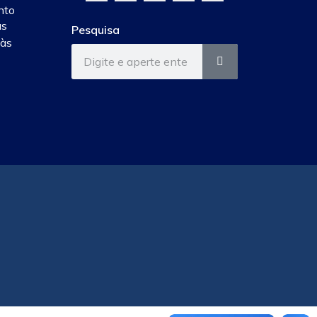
nto
às
Pesquisa
 às