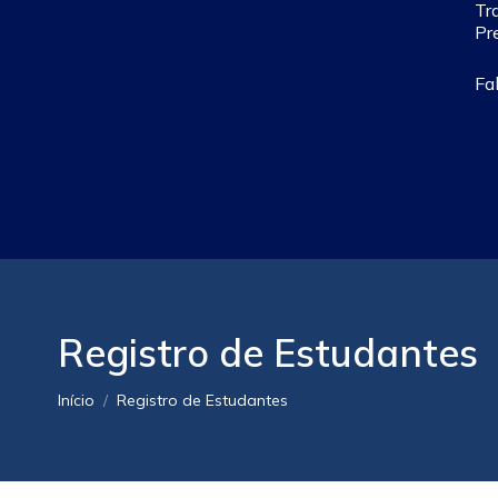
Tr
Pr
Fa
Registro de Estudantes
Você está aqui:
Início
Registro de Estudantes