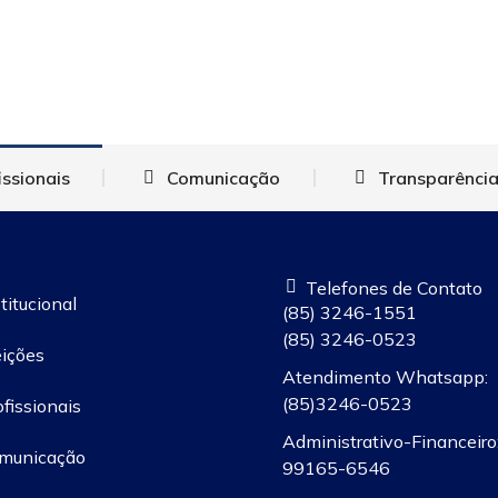
Institucional
Eleições
Profissionais
Comun
Fale Co
issionais
Comunicação
Transparência
Telefones de Contato
titucional
(85) 3246-1551
(85) 3246-0523
eições
Atendimento Whatsapp:
(85)3246-0523
ofissionais
Administrativo-Financeiro:
municação
99165-6546