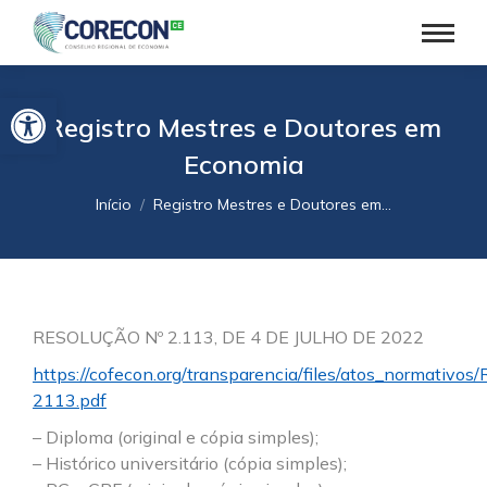
Barra de Ferramentas Aberta
Registro Mestres e Doutores em
Economia
Você está aqui:
Início
Registro Mestres e Doutores em…
RESOLUÇÃO Nº 2.113, DE 4 DE JULHO DE 2022
https://cofecon.org/transparencia/files/atos_normativo
2113.pdf
– Diploma (original e cópia simples);
– Histórico universitário (cópia simples);