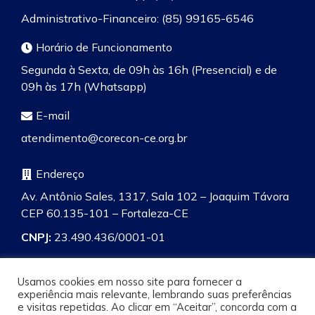
Administrativo-Financeiro: (85) 99165-6546
Horário de Funcionamento
Segunda à Sexta, de 09h às 16h (Presencial) e de
09h às 17h (Whatsapp)
E-mail
atendimento@corecon-ce.org.br
Endereço
Av. Antônio Sales, 1317, Sala 102 – Joaquim Távora
CEP 60.135-101 – Fortaleza-CE
CNPJ:
23.490.436/0001-01
Usamos cookies em nosso site para fornecer a
experiência mais relevante, lembrando suas preferências
e visitas repetidas. Ao clicar em “Aceitar”, concorda com a
Pesquisa