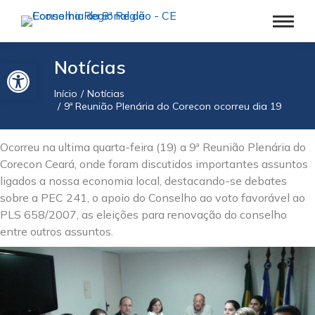
Barra de Ferramentas Aberta
Notícias
Início
Notícias
Você está aqui:
9ª Reunião Plenária do Corecon ocorreu dia 19
Ocorreu na ultima quarta-feira (19) a 9ª Reunião Plenária do
Corecon Ceará, onde foram discutidos importantes assuntos
ligados a nossa economia local, destacando-se debates
sobre a PEC 241, o apoio do Conselho ao voto favorável ao
PLS 658/2007, as eleições para renovação do conselho
entre outros assuntos.