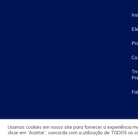
Ins
El
Pr
Co
Tr
Pr
Fa
Usamos cookies em nosso site para fornecer a experiência mai
clicar em “Aceitar”, concorda com a utilização de TODOS os c