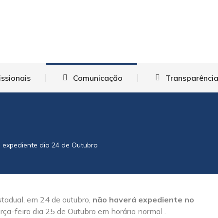
Institucional
Eleições
Profissionais
Comun
Fale Co
issionais
Comunicação
Transparência
expediente dia 24 de Outubro
stadual, em 24 de outubro,
não haverá expediente no
rça-feira dia 25 de Outubro em horário normal .