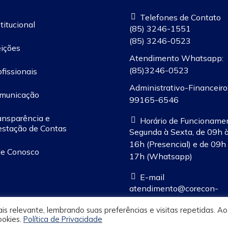
Telefones de Contato
titucional
(85) 3246-1551
(85) 3246-0523
eições
Atendimento Whatsapp:
(85)3246-0523
ofissionais
Administrativo-Financeiro:
municação
99165-6546
ansparência e
Horário de Funcioname
estação de Contas
Segunda à Sexta, de 09h 
16h (Presencial) e de 09h
le Conosco
17h (Whatsapp)
E-mail
atendimento@corecon-
ce.org.br
s relevante, lembrando suas preferências e visitas repetidas. Ao
ookies.
Política de Privacidade