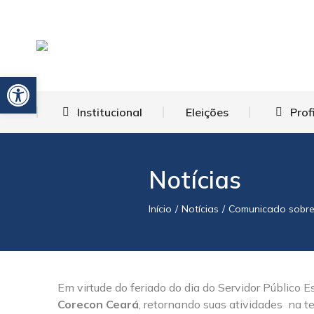
Barra de Ferramentas Aberta
Institucional
Eleições
Prof
Notícias
Início
Notícias
Comunicado sobre 
Você está aqui:
Em virtude do feriado do dia do Servidor Público E
Corecon Ceará
, retornando suas atividades na te