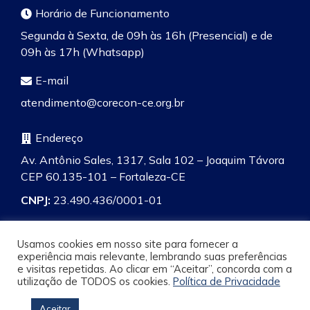
Horário de Funcionamento
Segunda à Sexta, de 09h às 16h (Presencial) e de
09h às 17h (Whatsapp)
E-mail
atendimento@corecon-ce.org.br
Endereço
Av. Antônio Sales, 1317, Sala 102 – Joaquim Távora
CEP 60.135-101 – Fortaleza-CE
CNPJ:
23.490.436/0001-01
Usamos cookies em nosso site para fornecer a
experiência mais relevante, lembrando suas preferências
e visitas repetidas. Ao clicar em “Aceitar”, concorda com a
Pesquisa
utilização de TODOS os cookies.
Política de Privacidade
Aceitar