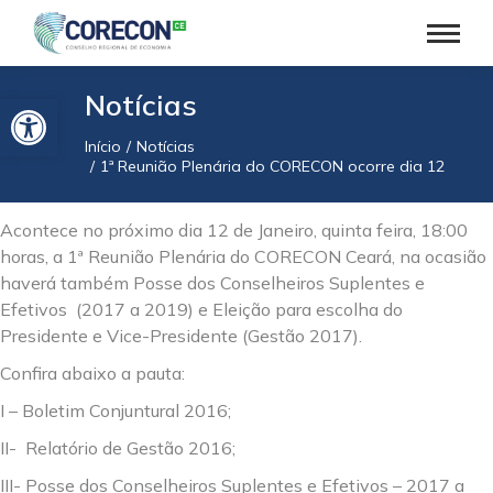
Barra de Ferramentas Aberta
Notícias
Início
Notícias
Você está aqui:
1ª Reunião Plenária do CORECON ocorre dia 12
Acontece no próximo dia 12 de Janeiro, quinta feira, 18:00
horas, a 1ª Reunião Plenária do CORECON Ceará, na ocasião
haverá também Posse dos Conselheiros Suplentes e
Efetivos (2017 a 2019) e Eleição para escolha do
Presidente e Vice-Presidente (Gestão 2017).
Confira abaixo a pauta:
I – Boletim Conjuntural 2016;
II- Relatório de Gestão 2016;
III- Posse dos Conselheiros Suplentes e Efetivos – 2017 a