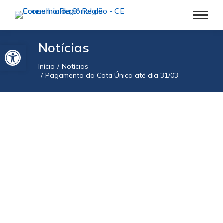
Barra de Ferramentas Aberta
Notícias
Início
Notícias
Você está aqui:
Pagamento da Cota Única até dia 31/03