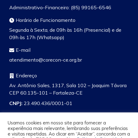
Administrativo-Financeiro: (85) 99165-6546
Horário de Funcionamento
Segunda à Sexta, de 09h às 16h (Presencial) e de
09h às 17h (Whatsapp)
E-mail
atendimento@corecon-ce.org.br
Endereço
Av. Antônio Sales, 1317, Sala 102 – Joaquim Távora
CEP 60.135-101 – Fortaleza-CE
CNPJ:
23.490.436/0001-01
Usamos cookies em nosso site para fornecer a
experiência mais relevante, lembrando suas preferências
e visitas repetidas. Ao clicar em “Aceitar”, concorda com a
Pesquisa