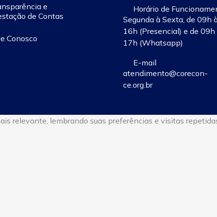
ansparência e
Horário de Funcioname
estação de Contas
Segunda à Sexta, de 09h 
16h (Presencial) e de 09h
le Conosco
17h (Whatsapp)
E-mail
atendimento@corecon-
ce.org.br
s relevante, lembrando suas preferências e visitas repetidas