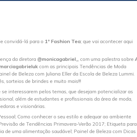
e convidá-lá para o
1° Fashion Tea
; que vai acontecer aqui
ença da diretora
@monicagabriel_
com uma palestra sobre
marciagabrieluk
com as principais Tendências de Moda
inel de Beleza com Juliana Eller da Escola de Beleza Lummi.
, sorteios de brindes e muito mais!!!
 se interessarem pelos temas, que desejam potencializar as
ssional, além de estudantes e profissionais da área de moda,
doras e visionárias.
essoal; Como conhecer o seu estilo e adequar ao ambiente
 Previsão de Tendências Primavera-Verão 2017; Etiqueta para
ncia de uma alimentação saudável; Painel de Beleza com Dicas