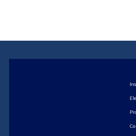
Ins
El
Pr
Co