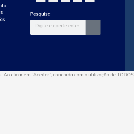
nto
às
Pesquisa
 às
. Ao clicar em “Aceitar”, concorda com a utilização de TODOS