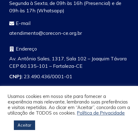
Segunda à Sexta, de 09h às 16h (Presencial) e de
09h às 17h (Whatsapp)
E-mail
atendimento@corecon-ce.org.br
Endereço
Av. Antônio Sales, 1317, Sala 102 – Joaquim Távora
CEP 60.135-101 – Fortaleza-CE
CNPJ:
23.490.436/0001-01
Usamos cookies em nosso site para fornecer a
experiência mais relevante, lembrando suas preferências
e visitas repetidas. Ao clicar em “Aceitar”, concorda com a
Pesquisa
utilização de TODOS os cookies.
Política de Privacidade
Aceitar