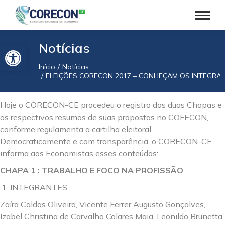
Barra de Ferramentas Aberta
Notícias
Início
Notícias
Você está aqui:
ELEIÇÕES CORECON 2017 – CONHEÇAM OS INTEGRA
Hoje o CORECON-CE procedeu o registro das duas Chapas e
os respectivos resumos de suas propostas no COFECON,
conforme regulamenta a cartilha eleitoral.
Democraticamente e com transparência, o CORECON-CE
informa aos Economistas esses conteúdos:
CHAPA 1 : TRABALHO E FOCO NA PROFISSÃO
INTEGRANTES
Zaíra Caldas Oliveira, Vicente Ferrer Augusto Gonçalves,
Izabel Christina de Carvalho Colares Maia, Leonildo Brunetta,