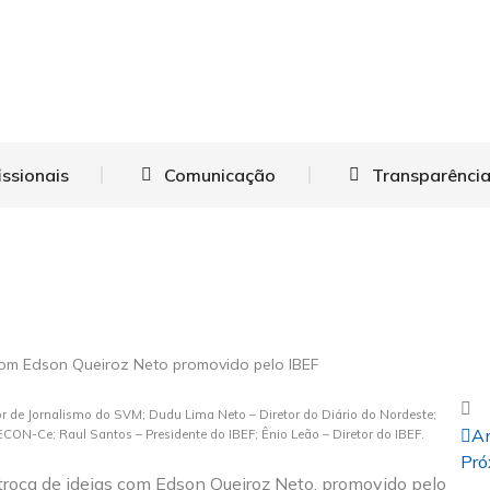
issionais
Comunicação
Transparência
com Edson Queiroz Neto promovido pelo IBEF
 de Jornalismo do SVM; Dudu Lima Neto – Diretor do Diário do Nordeste;
An
ON-Ce; Raul Santos – Presidente do IBEF; Ênio Leão – Diretor do IBEF.
Pró
oca de ideias com Edson Queiroz Neto, promovido pelo