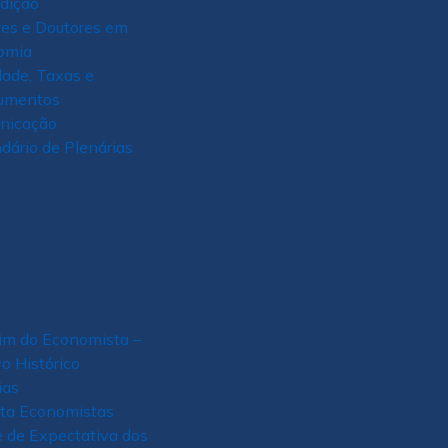
Edição
es e Doutores em
omia
ade, Taxas e
umentos
nicação
dário de Plenárias
im do Economista –
o Histórico
ias
ta Economistas
e de Expectativa dos