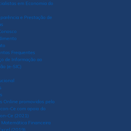
ialistas em Economia do
á
parência e Prestação de
as
Conosco
dimento
ato
ntas Frequentes
ço de Informação ao
ão (e-SIC)
tucional
s
s
s Online promovidos pelo
econ-Ce com apoio do
con-Ce (2021)
 Matemática Financeira
xcel (2019)