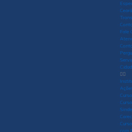
Espec
Cear
Trans
Cont
Fale 
Aten
Cont
Pergu
Servi
Cidad
Insti
Açõe
Curso
Curso
Sind
Core
Curso
com E