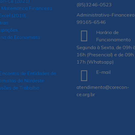
con-Ce (2021)
(85)3246-0523
 Matemática Financeira
Administrativo-Financeiro:
xcel (2019)
99165-6546
tras
cipações
Horário de
na do Economista
Funcionamento
Segunda à Sexta, de 09h 
16h (Presencial) e de 09h
17h (Whatsapp)
E-mail
Encontro de Entidades de
mistas do Nordeste
atendimento@corecon-
sões de Trabalho
ce.org.br