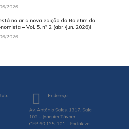
06/2026
está no ar a nova edição do Boletim do
nomista – Vol. 5, nº 2 (abr./jun. 2026)!
06/2026
tato
Endereço
Av. Antônio Sales, 1317, Sala
102 – Joaquim Távora
CEP 60.135-101 – Fortaleza-