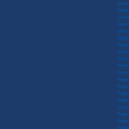
Quem
Onde
Estru
Galer
Eleiç
Eleiç
Eleiç
Eleiç
Eleiç
Profi
Conv
Regis
Regis
Regis
Regis
Econ
Regis
Regis
Perit