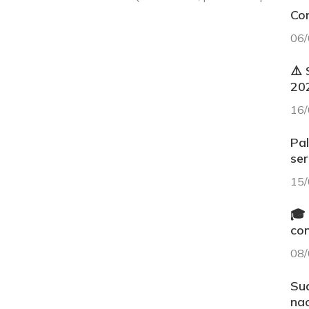
Con
06/
⚠️
202
16/
Pa
ser
15/
🎓 
co
08/
Sua
na