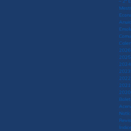
– 2ª 
Mestr
Econ
Anuid
Emol
Comu
Calen
2026
2025
2024
2023
2022
2021
2020
Bolet
Acerv
Notíc
Revis
Índic