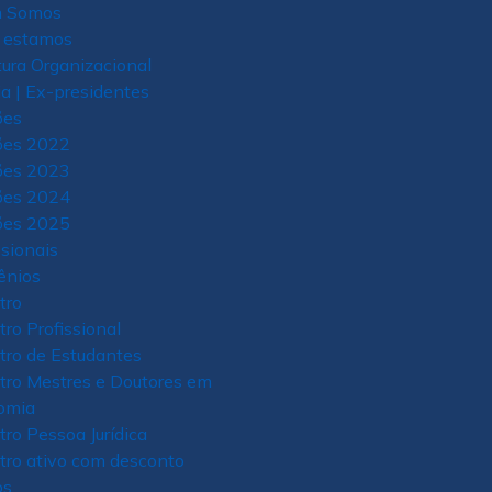
 Somos
 estamos
tura Organizacional
ia | Ex-presidentes
ões
ões 2022
ões 2023
ões 2024
ões 2025
ssionais
ênios
tro
tro Profissional
tro de Estudantes
tro Mestres e Doutores em
omia
tro Pessoa Jurídica
tro ativo com desconto
os