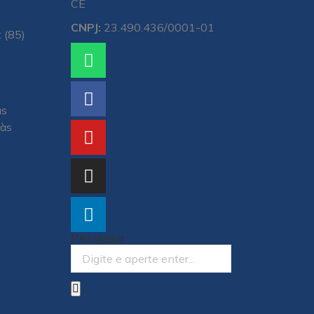
CE
CNPJ:
23.490.436/0001-01
 (85)
às
 às
Pesquisa