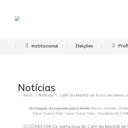
Institucional
Eleições
Prof
Notícias
Início
Notícias
Café da Manhã de troca de ideias 
Você está aqui:
Na imagem, da esquerda para a direita:
Marcos Gomide – Diretor
Edson Queiroz Neto; Lauro Chaves Neto – Presidente do COREC
O CORECON-Ce participou do Café da Manhã de tr