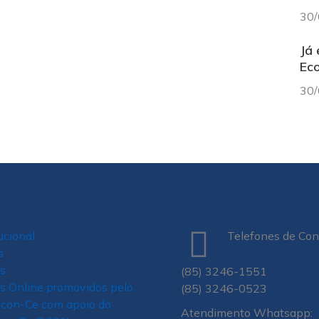
30/
Já 
Eco
30/
tucional
Telefones de Con
s
s
(85) 3246-1551
s Online promovidos pelo
(85) 3246-0523
econ-Ce com apoio do
Atendimento Whatsapp: