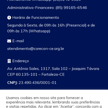
Administrativo-Financeiro: (85) 99165-6546
Horário de Funcionamento
Segunda à Sexta, de 09h às 16h (Presencial) e de
09h às 17h (Whatsapp)
E-mail
atendimento@corecon-ce.org.br
Endereço
Av. Antônio Sales, 1317, Sala 102 – Joaquim Távora
CEP 60.135-101 – Fortaleza-CE
CNPJ:
23.490.436/0001-01
Usamos cookies em nosso site para fornecer a
experiência mais relevante, lembrando suas preferências
e visitas repetidas. Ao clicar em “Aceitar”, concorda com a
Pesquisa