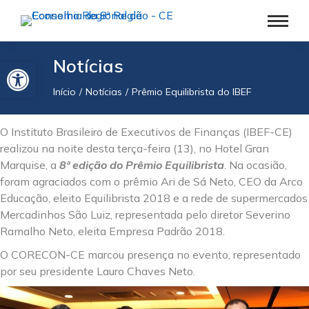
Barra de Ferramentas Aberta
Notícias
Início
Notícias
Prêmio Equilibrista do IBEF
Você está aqui:
O Instituto Brasileiro de Executivos de Finanças (IBEF-CE)
realizou na noite desta terça-feira (13), no Hotel Gran
Marquise, a
8ª edição do Prêmio Equilibrista
. Na ocasião,
foram agraciados com o prêmio Ari de Sá Neto, CEO da Arco
Educação, eleito Equilibrista 2018 e a rede de supermercados
Mercadinhos São Luiz, representada pelo diretor Severino
Ramalho Neto, eleita Empresa Padrão 2018.
O CORECON-CE marcou presença no evento, representado
por seu presidente Lauro Chaves Neto.