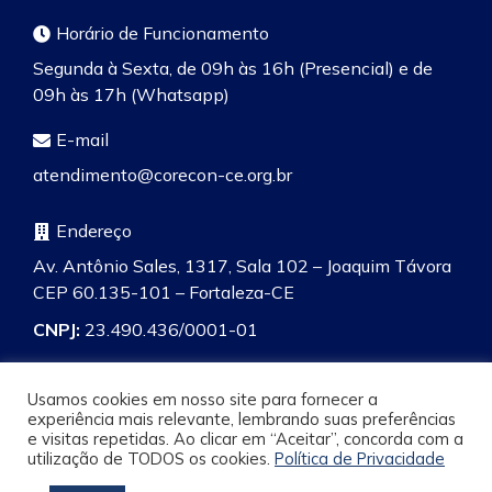
Horário de Funcionamento
Segunda à Sexta, de 09h às 16h (Presencial) e de
09h às 17h (Whatsapp)
E-mail
atendimento@corecon-ce.org.br
Endereço
Av. Antônio Sales, 1317, Sala 102 – Joaquim Távora
CEP 60.135-101 – Fortaleza-CE
CNPJ:
23.490.436/0001-01
Usamos cookies em nosso site para fornecer a
experiência mais relevante, lembrando suas preferências
e visitas repetidas. Ao clicar em “Aceitar”, concorda com a
Pesquisa
utilização de TODOS os cookies.
Política de Privacidade