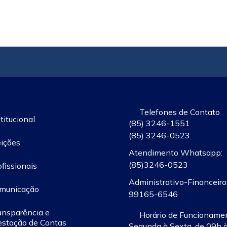
Telefones de Contato
titucional
(85) 3246-1551
(85) 3246-0523
eições
Atendimento Whatsapp:
(85)3246-0523
ofissionais
Administrativo-Financeiro:
municação
99165-6546
ansparência e
Horário de Funcioname
estação de Contas
Segunda à Sexta, de 09h 