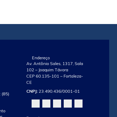
Endereço
Av. Antônio Sales, 1317, Sala
102 – Joaquim Távora
CEP 60.135-101 – Fortaleza-
CE
CNPJ:
23.490.436/0001-01
 (85)
nto
às