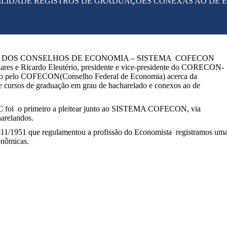
BILIDADE REGISTROS DE GRADUAÇÕES CONEXAS AO DE 
OS CONSELHOS DE ECONOMIA – SISTEMA COFECON
olares e Ricardo Eleutério, presidente e vice-presidente do CORECON-
ção pelo COFECON(Conselho Federal de Economia) acerca da
 de cursos de graduação em grau de bacharelado e conexos ao de
oi o primeiro a pleitear junto ao SISTEMA COFECON, via
arelandos.
/1951 que regulamentou a profissão do Economista registramos um
onômicas.