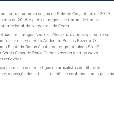
resenta a primeira edição do Boletim Conjuntural de 2019.
o no ano de 2016 e publica artigos que tratam de temas
internacional, do Nordeste e do Ceará.
tados três artigos:
Vida, violência, previdência e
morte no
rofessor e conselheiro Anderson Passos Bezerra. O
do Eleutério Rocha é autor do artigo intitulado
Brasil:
or Sérgio César de Paula Cardoso assina o artigo
Nova
es reflexões
.
o plural que acolhe artigos de articulistas de diferentes
e, a posição dos articulistas não se confunde com a posiçã