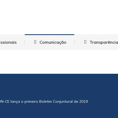
Institucional
Eleições
Profissionais
Comun
Fale Co
issionais
Comunicação
Transparência
-CE lança o primeiro Boletim Conjuntural de 2019