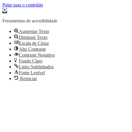
Pular para o conteúdo
Barra
de
Ferramentas
Ferramentas de acessibilidade
Aberta
Aumentar Texto
Diminuir Texto
Escala de Cinza
Alto Contraste
Contraste Negativo
Fundo Claro
Links Sublinhados
Fonte Legível
Reiniciar
Conselho Regional de Economia da 8ª Região – CE
Portal do CORECON-CE