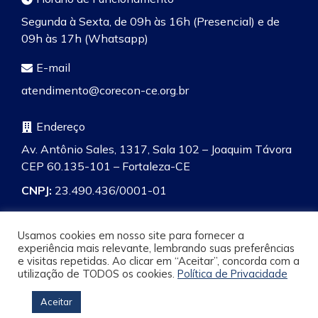
Segunda à Sexta, de 09h às 16h (Presencial) e de
09h às 17h (Whatsapp)
E-mail
atendimento@corecon-ce.org.br
Endereço
Av. Antônio Sales, 1317, Sala 102 – Joaquim Távora
CEP 60.135-101 – Fortaleza-CE
CNPJ:
23.490.436/0001-01
Usamos cookies em nosso site para fornecer a
experiência mais relevante, lembrando suas preferências
e visitas repetidas. Ao clicar em “Aceitar”, concorda com a
Pesquisa
utilização de TODOS os cookies.
Política de Privacidade
Aceitar