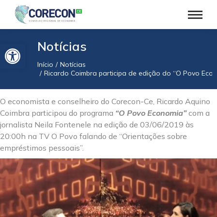
Barra de Ferramentas Aberta
Notícias
Início
Notícias
Você está aqui:
Ricardo Coimbra participa de edição do “O Povo Econ
O economista e conselheiro do Corecon-Ce, Ricardo Aquino
Coimbra participou do programa
“O Povo Economia”
com a
jornalista Neila Fontenele na edição de 03/06/2019 às
20:00h na TV O Povo falando de “Orientações sobre
empréstimos pessoais”.