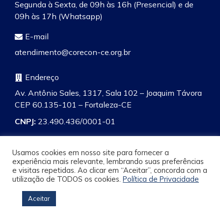
Segunda à Sexta, de 09h às 16h (Presencial) e de
09h às 17h (Whatsapp)
E-mail
atendimento@corecon-ce.org.br
Endereço
Av. Antônio Sales, 1317, Sala 102 – Joaquim Távora
CEP 60.135-101 – Fortaleza-CE
CNPJ:
23.490.436/0001-01
Usamos cookies em nosso site para fornecer a
experiência mais relevante, lembrando suas preferências
e visitas repetidas. Ao clicar em “Aceitar”, concorda com a
Pesquisa
utilização de TODOS os cookies.
Política de Privacidade
Aceitar