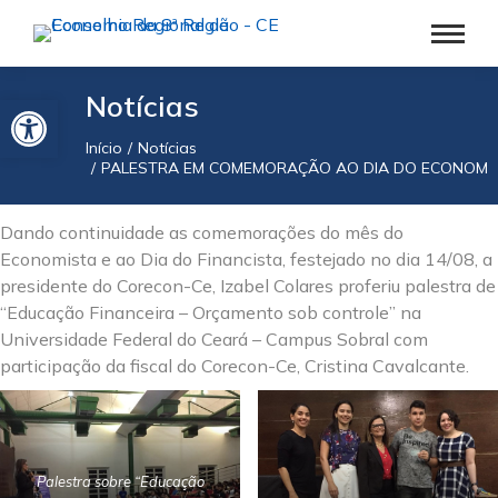
Barra de Ferramentas Aberta
Notícias
Início
Notícias
Você está aqui:
PALESTRA EM COMEMORAÇÃO AO DIA DO ECONOMIS
Dando continuidade as comemorações do mês do
Economista e ao Dia do Financista, festejado no dia 14/08, a
presidente do Corecon-Ce, Izabel Colares proferiu palestra de
“Educação Financeira – Orçamento sob controle” na
Universidade Federal do Ceará – Campus Sobral com
participação da fiscal do Corecon-Ce, Cristina Cavalcante.
Palestra sobre “Educação