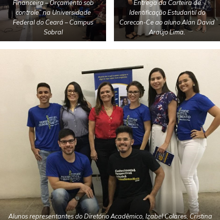
Financeira – Orçamento sob
Entrega da Carteira de
controle” na Universidade
Identificação Estudantil do
Federal do Ceará – Campus
Corecon-Ce ao aluno Alan David
Sobral
Araújo Lima.
Alunos representantes do Diretório Acadêmico, Izabel Colares, Cristina