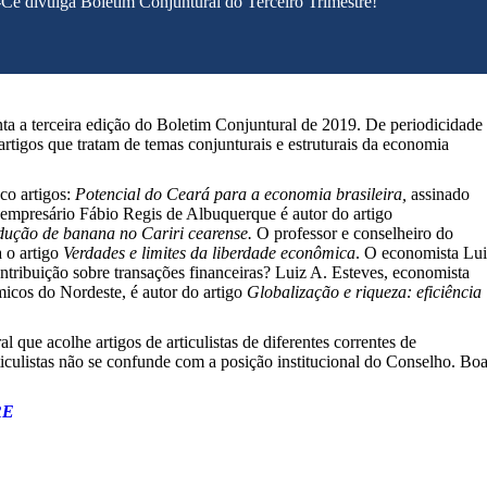
Ce divulga Boletim Conjuntural do Terceiro Trimestre!
 a terceira edição do Boletim Conjuntural de 2019. De periodicidade
 artigos que tratam de temas conjunturais e estruturais da economia
co artigos:
Potencial do Ceará para a
economia brasileira
,
assinado
empresário Fábio Regis de Albuquerque é autor do artigo
odução de banana no Cariri cearense.
O professor e conselheiro do
 o artigo
Verdades e limites da liberdade econômica
. O economista Lui
ntribuição sobre transações financeiras? Luiz A. Esteves, economista
cos do Nordeste, é autor do artigo
Globalização e riqueza: eficiência
 que acolhe artigos de articulistas de diferentes correntes de
culistas não se confunde com a posição institucional do Conselho. Bo
RE