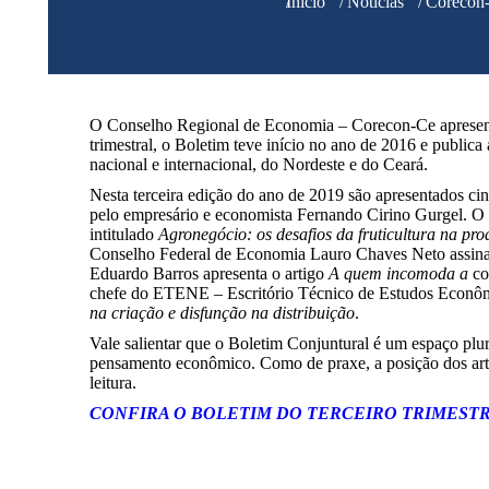
Você está aqui:
Início
Notícias
Corecon-
O Conselho Regional de Economia – Corecon-Ce apresenta
trimestral, o Boletim teve início no ano de 2016 e publica
nacional e internacional, do Nordeste e do Ceará.
Nesta terceira edição do ano de 2019 são apresentados cin
pelo empresário e economista Fernando Cirino Gurgel. O 
intitulado
Agronegócio: os desafios da fruticultura na pr
Conselho Federal de Economia Lauro Chaves Neto assina
Eduardo Barros apresenta o artigo
A quem incomoda a
co
chefe do ETENE – Escritório Técnico de Estudos Econômi
na criação e disfunção na distribuição
.
Vale salientar que o Boletim Conjuntural é um espaço plural
pensamento econômico. Como de praxe, a posição dos arti
leitura.
CONFIRA O BOLETIM DO TERCEIRO TRIMEST