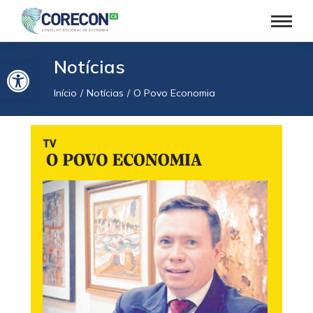
Barra de Ferramentas Aberta
Notícias
Início
Notícias
O Povo Economia
Você está aqui: