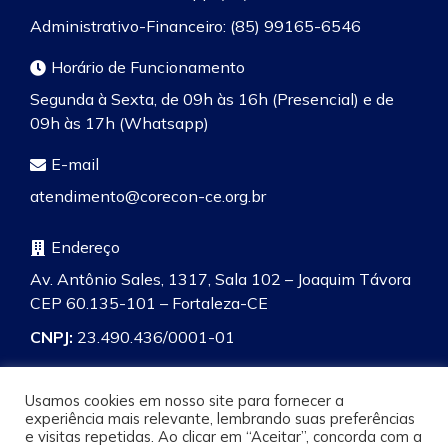
Administrativo-Financeiro: (85) 99165-6546
Horário de Funcionamento
Segunda à Sexta, de 09h às 16h (Presencial) e de
09h às 17h (Whatsapp)
E-mail
atendimento@corecon-ce.org.br
Endereço
Av. Antônio Sales, 1317, Sala 102 – Joaquim Távora
CEP 60.135-101 – Fortaleza-CE
CNPJ:
23.490.436/0001-01
Usamos cookies em nosso site para fornecer a
experiência mais relevante, lembrando suas preferências
e visitas repetidas. Ao clicar em “Aceitar”, concorda com a
Pesquisa