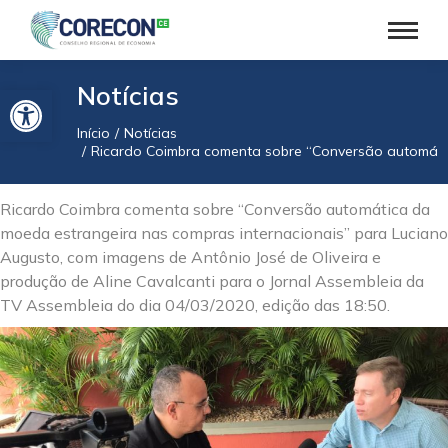
Barra de Ferramentas Aberta
Notícias
Início
Notícias
Você está aqui:
Ricardo Coimbra comenta sobre “Conversão automáti
Ricardo Coimbra comenta sobre “Conversão automática da
moeda estrangeira nas compras internacionais” para Luciano
Augusto, com imagens de Antônio José de Oliveira e
produção de Aline Cavalcanti para o Jornal Assembleia da
TV Assembleia do dia 04/03/2020, edição das 18:50.