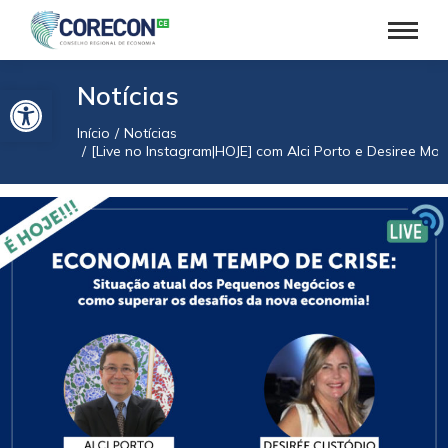
Barra de Ferramentas Aberta
Notícias
Início
Notícias
Você está aqui:
[Live no Instagram|HOJE] com Alci Porto e Desiree Mo