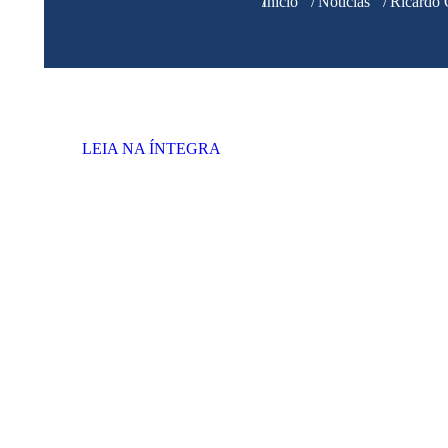
Você está aqui:
Início
Notícias
Ricardo 
LEIA NA ÍNTEGRA