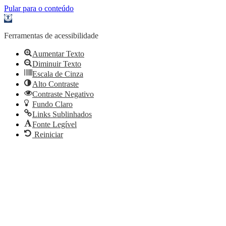
Pular para o conteúdo
Barra
de
Ferramentas
Ferramentas de acessibilidade
Aberta
Aumentar Texto
Diminuir Texto
Escala de Cinza
Alto Contraste
Contraste Negativo
Fundo Claro
Links Sublinhados
Fonte Legível
Reiniciar
Conselho Regional de Economia da 8ª Região – CE
Portal do CORECON-CE