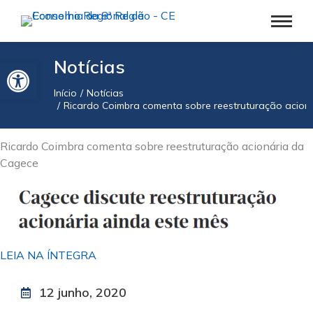
Barra de Ferramentas Aberta
Notícias
Início
Notícias
Você está aqui:
Ricardo Coimbra comenta sobre reestruturação acion
Ricardo Coimbra comenta sobre reestruturação acionária da
Cagece
LEIA NA ÍNTEGRA
12 junho, 2020