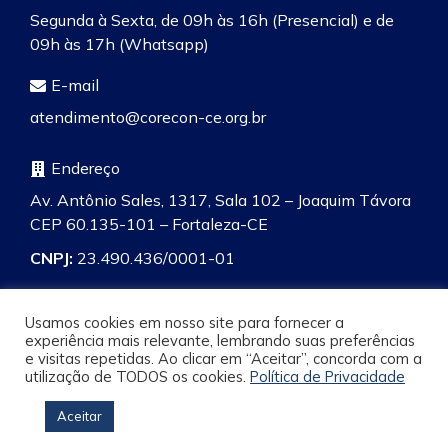
Segunda à Sexta, de 09h às 16h (Presencial) e de
09h às 17h (Whatsapp)
E-mail
atendimento@corecon-ce.org.br
Endereço
Av. Antônio Sales, 1317, Sala 102 – Joaquim Távora
CEP 60.135-101 – Fortaleza-CE
CNPJ:
23.490.436/0001-01
Usamos cookies em nosso site para fornecer a
experiência mais relevante, lembrando suas preferências
e visitas repetidas. Ao clicar em “Aceitar”, concorda com a
Pesquisa
utilização de TODOS os cookies.
Política de Privacidade
Aceitar