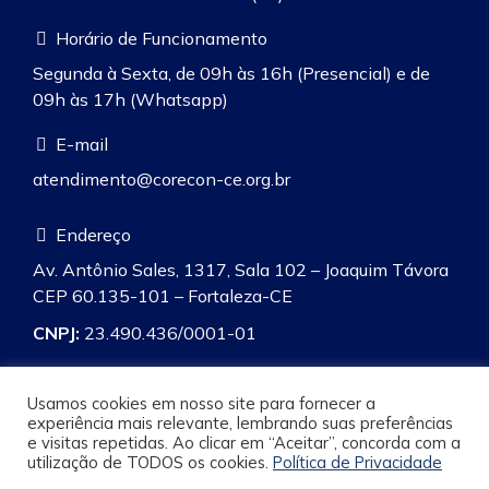
Horário de Funcionamento
Segunda à Sexta, de 09h às 16h (Presencial) e de
09h às 17h (Whatsapp)
E-mail
atendimento@corecon-ce.org.br
Endereço
Av. Antônio Sales, 1317, Sala 102 – Joaquim Távora
CEP 60.135-101 – Fortaleza-CE
CNPJ:
23.490.436/0001-01
Usamos cookies em nosso site para fornecer a
experiência mais relevante, lembrando suas preferências
e visitas repetidas. Ao clicar em “Aceitar”, concorda com a
Pesquisa
utilização de TODOS os cookies.
Política de Privacidade