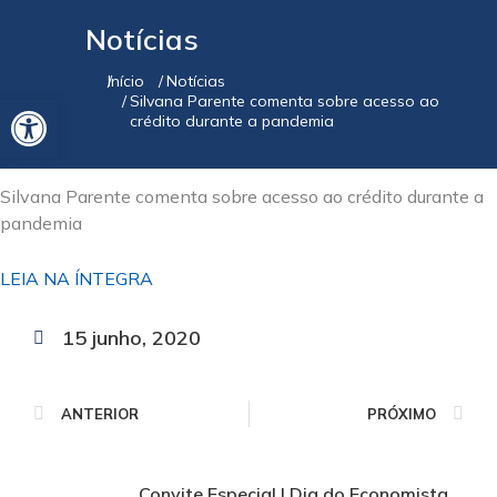
Notícias
Início
Notícias
Você está aqui:
Barra de Ferramentas Aberta
Silvana Parente comenta sobre acesso ao
crédito durante a pandemia
Silvana Parente comenta sobre acesso ao crédito durante a
pandemia
LEIA NA ÍNTEGRA
15 junho, 2020
ANTERIOR
PRÓXIMO
Convite Especial | Dia do Economista