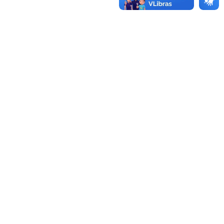
16/07/2026
Palestra sobre Finanças
Comportamentais será
realizada na UFC
15/07/2026
🎓 Quer se atualizar e ampliar
seus conhecimentos sem custo?
08/07/2026
Sua pesquisa pode ser
reconhecida nacionalmente!
30/06/2026
Já está no ar a nova edição do
Boletim do Economista – Vol.
5, nº 2 (abr./jun. 2026)!
30/06/2026