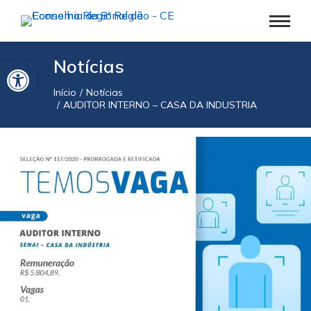
Barra de Ferramentas Aberta
Notícias
Início
Notícias
Você está aqui:
AUDITOR INTERNO – CASA DA INDUSTRIA