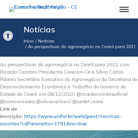
Barra de Ferramentas Aberta
Notícias
Início
Notícias
Você está aqui:
As perspectivas do agronegócio no Ceará para 2021
As perspectivas do agronegócio no Ceará para 2021 com
Ricardo Coimbra Presidente Corecon-Ce e Sílvio Carlos
Ribeiro Secretário Executivo do Agronegócio da Secretaria do
Desenvolvimento Econômico e Trabalho do Governo do
Estado do Ceará em 08/12/2020 @ricardocoimbraoficial
@coreconceara @silviocarlosrvl @sedet.ceara
Link de
inscrição:
https://www.unifor.br/web/guest/inscricao-
ouvintes?cdParametro=3791&ns=true