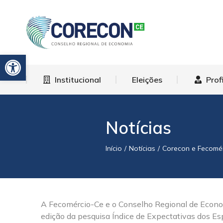
Institucional
El
Barra de Ferramentas Aberta
Institucional
Eleições
Prof
Notícias
Início
Notícias
Corecon e Fecomé
Você está aqui:
A Fecomércio-Ce e o Conselho Regional de Econom
edição da pesquisa Índice de Expectativas dos Esp