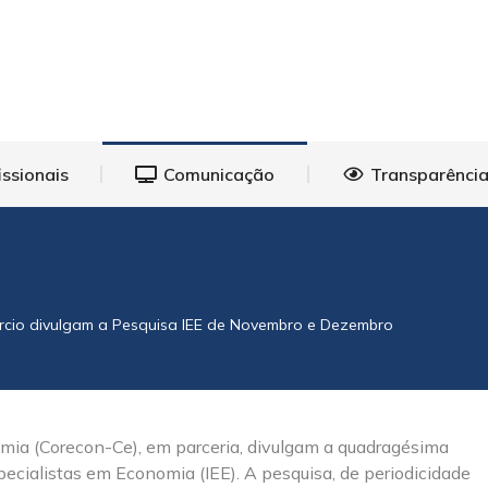
eições
Profissionais
Comunicação
Transp
issionais
Comunicação
Transparência
rcio divulgam a Pesquisa IEE de Novembro e Dezembro
ia (Corecon-Ce), em parceria, divulgam a quadragésima
ecialistas em Economia (IEE). A pesquisa, de periodicidade