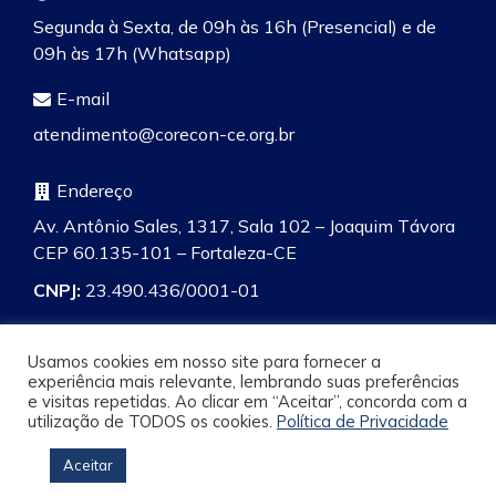
Segunda à Sexta, de 09h às 16h (Presencial) e de
09h às 17h (Whatsapp)
E-mail
atendimento@corecon-ce.org.br
Endereço
Av. Antônio Sales, 1317, Sala 102 – Joaquim Távora
CEP 60.135-101 – Fortaleza-CE
CNPJ:
23.490.436/0001-01
Usamos cookies em nosso site para fornecer a
experiência mais relevante, lembrando suas preferências
e visitas repetidas. Ao clicar em “Aceitar”, concorda com a
Pesquisa
utilização de TODOS os cookies.
Política de Privacidade
Aceitar