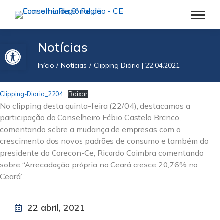
Barra de Ferramentas Aberta
Notícias
Início
Notícias
Clipping Diário | 22.04.2021
Você está aqui:
Clipping-Diario_2204
Baixar
No clipping desta quinta-feira (22/04), destacamos a
participação do Conselheiro Fábio Castelo Branco,
comentando sobre a mudança de empresas com o
crescimento dos novos padrões de consumo e também do
presidente do Corecon-Ce, Ricardo Coimbra comentando
sobre “Arrecadação própria no Ceará cresce 20,76% no
Ceará”.
22 abril, 2021