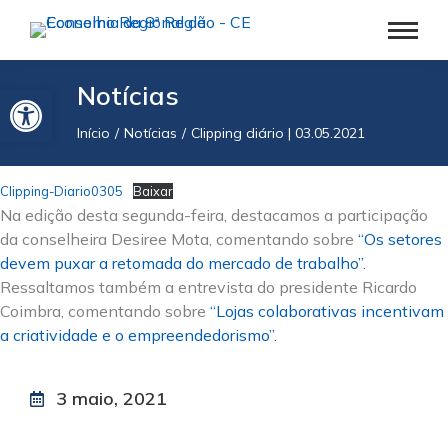
Barra de Ferramentas Aberta
Notícias
Início
Notícias
Clipping diário | 03.05.2021
Você está aqui:
Clipping-Diario0305
Baixar
Na edição desta segunda-feira, destacamos a participação
da conselheira Desiree Mota, comentando sobre
“Os setores
devem puxar a retomada do mercado de trabalho”.
Ressaltamos também a entrevista do presidente Ricardo
Coimbra, comentando sobre
“Lojas colaborativas incentivam
a criatividade e o empreendedorismo”.
3 maio, 2021