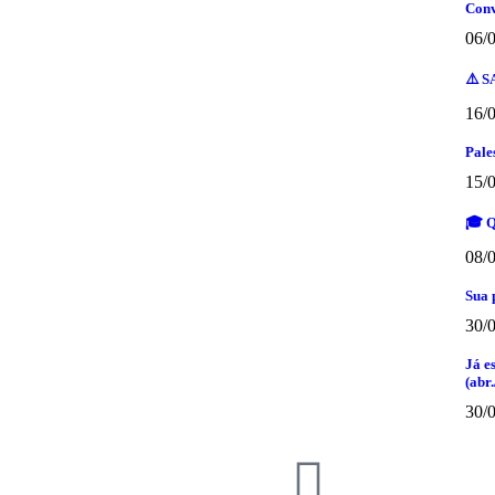
Conv
06/
⚠️ S
16/
Pale
15/
🎓 Q
08/
Sua 
30/
Já e
(abr.
30/