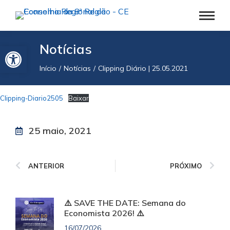
Barra de Ferramentas Aberta
Notícias
Início
Notícias
Clipping Diário | 25.05.2021
Você está aqui:
Clipping-Diario2505
Baixar
25 maio, 2021
ANTERIOR
PRÓXIMO
⚠️ SAVE THE DATE: Semana do
Economista 2026! ⚠️
16/07/2026