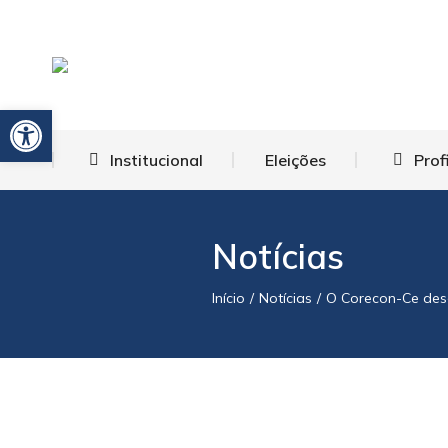
Barra de Ferramentas Aberta
Institucional
Eleições
Prof
Notícias
Início
Notícias
O Corecon-Ce dese
Você está aqui: