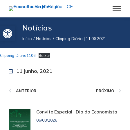
Barra de Ferramentas Aberta
Notícias
Início
Notícias
Clipping Diário | 11.06.2021
Você está aqui:
Clipping-Diario1106
Baixar
11 junho, 2021
ANTERIOR
PRÓXIMO
Convite Especial | Dia do Economista
06/08/2026