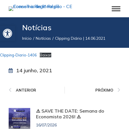
Barra de Ferramentas Aberta
Notícias
Início
Notícias
Clipping Diário | 14.06.2021
Você está aqui:
Clipping-Diario-1406
Baixar
14 junho, 2021
ANTERIOR
PRÓXIMO
⚠️ SAVE THE DATE: Semana do
Economista 2026! ⚠️
16/07/2026