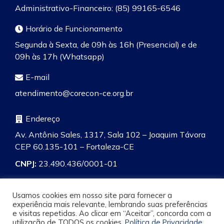
Administrativo-Financeiro: (85) 99165-6546
Horário de Funcionamento
Segunda à Sexta, de 09h às 16h (Presencial) e de
09h às 17h (Whatsapp)
E-mail
atendimento@corecon-ce.org.br
Endereço
Av. Antônio Sales, 1317, Sala 102 – Joaquim Távora
CEP 60.135-101 – Fortaleza-CE
CNPJ:
23.490.436/0001-01
Usamos cookies em nosso site para fornecer a
experiência mais relevante, lembrando suas preferências
e visitas repetidas. Ao clicar em “Aceitar”, concorda com a
Pesquisa
utilização de TODOS os cookies.
Política de Privacidade