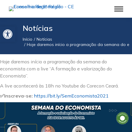
Barra de Ferramentas Aberta
Notícias
Início
Notícias
Você está aqui:
Hoje daremos início a programação da semana do eco
Hoje daremos início a programação da semana do
economista com a live “A formação e valorização do
Economista”.
A live acontecerá às 18h no Youtube do Corecon Ceará.
✅Inscreva-se:
https://bit.ly/SemEconomista2021